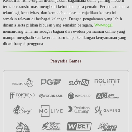
Kehadiran ritme-digital menunjukkan bagaimana dunia gaming modern
terus bertransformasi mengikuti kebutuhan para pemain. Perpaduan antara
teknologi, kreativitas, dan kemudahan akses menjadikan konsep ini
semakin relevan di berbagai kalangan. Dengan pengalaman yang lebih
dinamis serta pilihan hiburan yang semakin beragam,
Wwwtogel
memandang tema ini sebagai bagian dari evolusi permainan online yang
mampu menghadirkan keseruan baru tanpa kehilangan kenyamanan yang
dicari banyak pengguna.
Penyedia Games