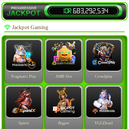
Jackpot Gaming
Pragmatic Play
AMB Slot
Crowdplay
Spinix
Bigpot
YGGDrasil